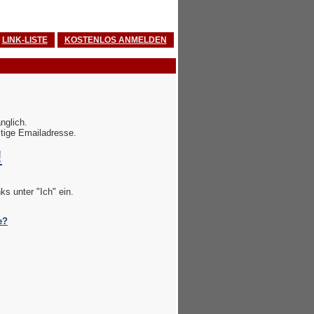
LINK-LISTE
KOSTENLOS ANMELDEN
nglich.
ltige Emailadresse.
!
s unter "Ich" ein.
e?