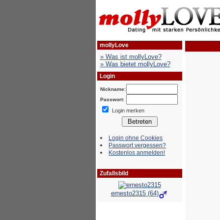
mollyLove
» Was ist mollyLove?
» Was bietet mollyLove?
Login
Nickname:
Passwort:
Login merken
Login ohne Cookies
Passwort vergessen?
Kostenlos anmelden!
Zufallsbild
ernesto2315 (64)