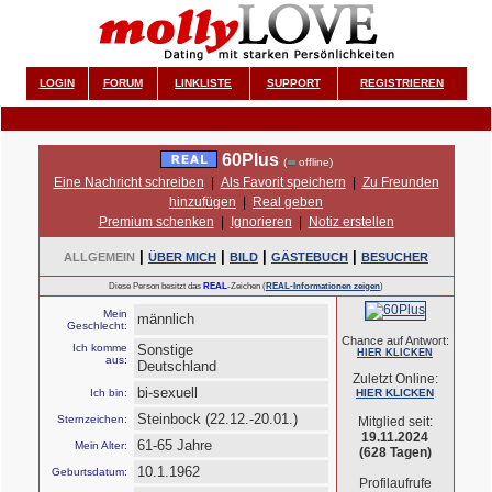
LOGIN
FORUM
LINKLISTE
SUPPORT
REGISTRIEREN
60Plus
(
offline)
Eine Nachricht schreiben
|
Als Favorit speichern
|
Zu Freunden
hinzufügen
|
Real geben
Premium schenken
|
Ignorieren
|
Notiz erstellen
|
|
|
|
ALLGEMEIN
ÜBER MICH
BILD
GÄSTEBUCH
BESUCHER
Diese Person besitzt das
REAL
-Zeichen (
REAL-Informationen zeigen
)
Mein
männlich
Geschlecht:
Chance auf Antwort:
Ich komme
Sonstige
HIER KLICKEN
aus:
Deutschland
Zuletzt Online:
bi-sexuell
Ich bin:
HIER KLICKEN
Steinbock (22.12.-20.01.)
Sternzeichen:
Mitglied seit:
19.11.2024
61-65 Jahre
Mein Alter:
(628 Tagen)
10.1.1962
Geburtsdatum:
Profilaufrufe