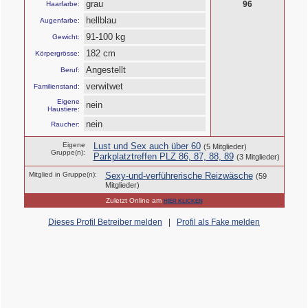
grau
96
Haarfarbe:
hellblau
Augenfarbe:
91-100 kg
Gewicht:
182 cm
Körpergrösse:
Angestellt
Beruf:
verwitwet
Familienstand:
Eigene
nein
Haustiere:
nein
Raucher:
Eigene
Lust und Sex auch über 60
(5 Mitglieder)
Gruppe(n):
Parkplatztreffen PLZ 86, 87, 88, 89
(3 Mitglieder)
Mitglied in Gruppe(n):
Sexy-und-verführerische Reizwäsche
(59
Mitglieder)
Zuletzt Online am
HIER KLICKEN
Dieses Profil Betreiber melden
|
Profil als Fake melden