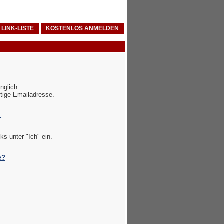
LINK-LISTE
KOSTENLOS ANMELDEN
nglich.
ltige Emailadresse.
!
s unter "Ich" ein.
e?