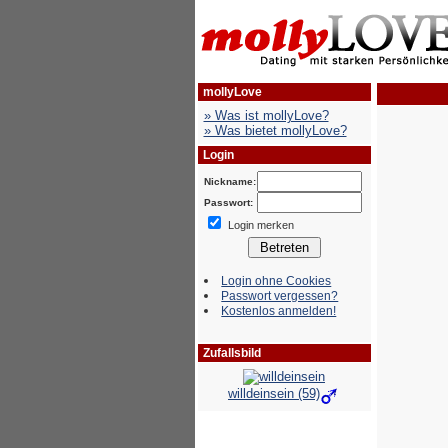
mollyLove
» Was ist mollyLove?
» Was bietet mollyLove?
Login
Nickname:
Passwort:
Login merken
Login ohne Cookies
Passwort vergessen?
Kostenlos anmelden!
Zufallsbild
willdeinsein (59)