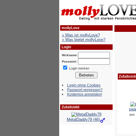
mollyLove
» Was ist mollyLove?
» Was bietet mollyLove?
Login
Nickname:
Passwort:
Login merken
Login ohne Cookies
Passwort vergessen?
Kostenlos anmelden!
Zufallsbild
MetalDaddy79 (46)