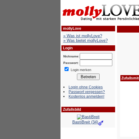
mollyLove
» Was ist mollyLove?
» Was bietet mollyLove?
Login
Nickname:
Passwort:
Login merken
Login ohne Cookies
Passwort vergessen?
Kostenlos anmelden!
Zufallsbild
BastiBreit (34)