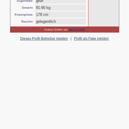
grün
Augenfarbe:
81-90 kg
Gewicht:
178 cm
Körpergrösse:
gelegentlich
Raucher:
Zuletzt Online am
HIER KLICKEN
Dieses Profil Betreiber melden
|
Profil als Fake melden