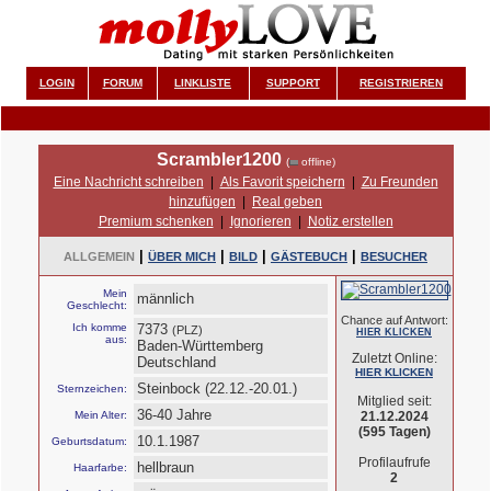
LOGIN
FORUM
LINKLISTE
SUPPORT
REGISTRIEREN
Scrambler1200
(
offline)
Eine Nachricht schreiben
|
Als Favorit speichern
|
Zu Freunden
hinzufügen
|
Real geben
Premium schenken
|
Ignorieren
|
Notiz erstellen
|
|
|
|
ALLGEMEIN
ÜBER MICH
BILD
GÄSTEBUCH
BESUCHER
Mein
männlich
Geschlecht:
Chance auf Antwort:
Ich komme
7373
(PLZ)
HIER KLICKEN
aus:
Baden-Württemberg
Zuletzt Online:
Deutschland
HIER KLICKEN
Steinbock (22.12.-20.01.)
Sternzeichen:
Mitglied seit:
36-40 Jahre
Mein Alter:
21.12.2024
(595 Tagen)
10.1.1987
Geburtsdatum:
Profilaufrufe
hellbraun
Haarfarbe:
2