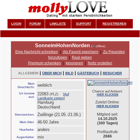
LOGIN
FORUM
LINKLISTE
SUPPORT
REGISTRIEREN
SonneimHohenNorden
(
offline)
Eine Nachricht schreiben
|
Als Favorit speichern
|
Zu Freunden
hinzufügen
|
Real geben
Premium schenken
|
Ignorieren
|
Notiz erstellen
|
|
|
|
ALLGEMEIN
ÜBER MICH
BILD
GÄSTEBUCH
BESUCHER
Mein
weiblich
Geschlecht:
Chance auf Antwort:
Ich komme
22083
(PLZ) [
Auf
HIER KLICKEN
aus:
Landkarte zeigen
]
Hamburg
Zuletzt Online:
HIER KLICKEN
Deutschland
Zwillinge (21.05.-21.06.)
Mitglied seit:
Sternzeichen:
14.10.2025
46-50 Jahre
Mein Alter:
(300 Tagen)
anders
Haarfarbe:
Profilaufrufe
2686
mix
Augenfarbe: