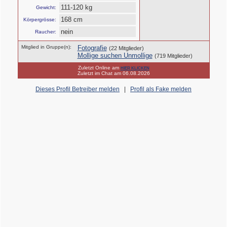
111-120 kg
Gewicht:
168 cm
Körpergrösse:
nein
Raucher:
Mitglied in Gruppe(n):
Fotografie
(22 Mitglieder)
Mollige suchen Unmollige
(719 Mitglieder)
Zuletzt Online am
HIER KLICKEN
Zuletzt im Chat am 06.08.2026
Dieses Profil Betreiber melden
|
Profil als Fake melden