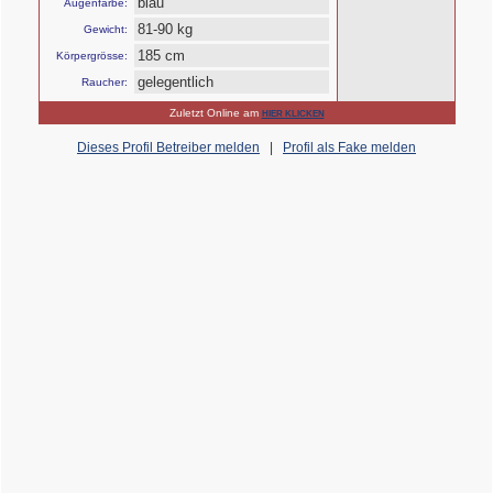
blau
Augenfarbe:
81-90 kg
Gewicht:
185 cm
Körpergrösse:
gelegentlich
Raucher:
Zuletzt Online am
HIER KLICKEN
Dieses Profil Betreiber melden
|
Profil als Fake melden