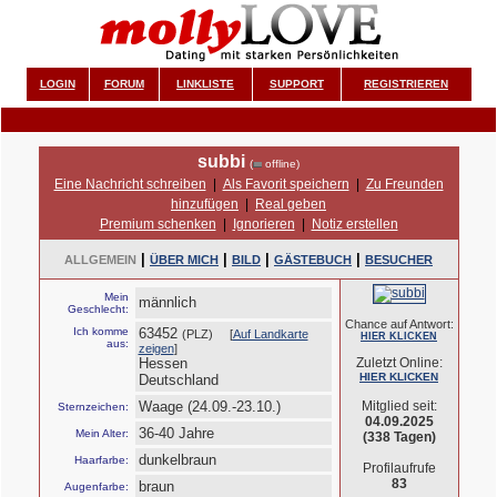
LOGIN
FORUM
LINKLISTE
SUPPORT
REGISTRIEREN
subbi
(
offline)
Eine Nachricht schreiben
|
Als Favorit speichern
|
Zu Freunden
hinzufügen
|
Real geben
Premium schenken
|
Ignorieren
|
Notiz erstellen
|
|
|
|
ALLGEMEIN
ÜBER MICH
BILD
GÄSTEBUCH
BESUCHER
Mein
männlich
Geschlecht:
Chance auf Antwort:
Ich komme
63452
(PLZ) [
Auf Landkarte
HIER KLICKEN
aus:
zeigen
]
Hessen
Zuletzt Online:
HIER KLICKEN
Deutschland
Waage (24.09.-23.10.)
Mitglied seit:
Sternzeichen:
04.09.2025
36-40 Jahre
Mein Alter:
(338 Tagen)
dunkelbraun
Haarfarbe:
Profilaufrufe
83
braun
Augenfarbe: