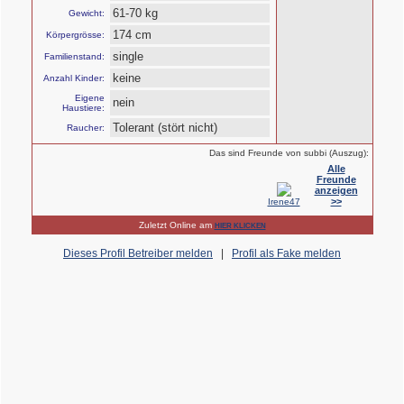
61-70 kg
Gewicht:
174 cm
Körpergrösse:
single
Familienstand:
keine
Anzahl Kinder:
Eigene
nein
Haustiere:
Tolerant (stört nicht)
Raucher:
Das sind Freunde von subbi (Auszug):
Alle
Freunde
anzeigen
>>
Irene47
Zuletzt Online am
HIER KLICKEN
Dieses Profil Betreiber melden
|
Profil als Fake melden