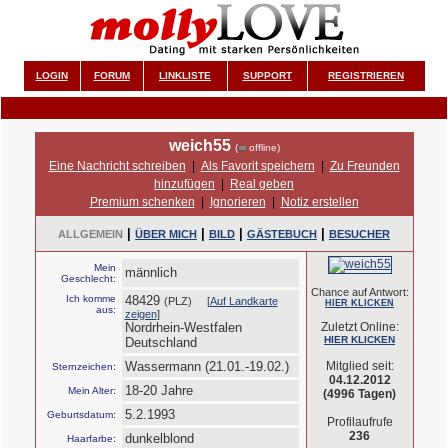
LOGIN
FORUM
LINKLISTE
SUPPORT
REGISTRIEREN
weich55
(
offline)
Eine Nachricht schreiben
|
Als Favorit speichern
|
Zu Freunden
hinzufügen
|
Real geben
Premium schenken
|
Ignorieren
|
Notiz erstellen
|
|
|
|
ALLGEMEIN
ÜBER MICH
BILD
GÄSTEBUCH
BESUCHER
Mein
männlich
Geschlecht:
Chance auf Antwort:
Ich komme
48429
(PLZ) [
Auf Landkarte
HIER KLICKEN
aus:
zeigen
]
Nordrhein-Westfalen
Zuletzt Online:
HIER KLICKEN
Deutschland
Wassermann (21.01.-19.02.)
Mitglied seit:
Sternzeichen:
04.12.2012
18-20 Jahre
Mein Alter:
(4996 Tagen)
5.2.1993
Geburtsdatum:
Profilaufrufe
236
dunkelblond
Haarfarbe: