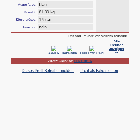
blau
Augenfarbe:
81-90 kg
Gewicht:
175 cm
Körpergrösse:
nein
Raucher:
Das sind Freunde von weich55 (Auszug):
Alle
Freunde
anzeigen
>>
13Melly
lauralaura
PeppermintPatty
Zuletzt Online am
HIER KLICKEN
Dieses Profil Betreiber melden
|
Profil als Fake melden