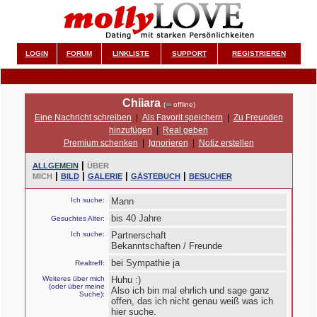
LOGIN
FORUM
LINKLISTE
SUPPORT
REGISTRIEREN
Chiiara
(
offline)
Eine Nachricht schreiben
|
Als Favorit speichern
|
Zu Freunden
hinzufügen
|
Real geben
Premium schenken
|
Ignorieren
|
Notiz erstellen
|
ALLGEMEIN
ÜBER
|
|
|
|
MICH
BILD
GALERIE
GÄSTEBUCH
BESUCHER
Ich suche:
Mann
bis 40 Jahre
Gesuchtes Alter:
Ich suche:
Partnerschaft
Bekanntschaften / Freunde
bei Sympathie ja
Realtreff:
Weiteres über mich
Huhu :)
(oder über meine
Also ich bin mal ehrlich und sage ganz
Suche):
offen, das ich nicht genau weiß was ich
hier suche.