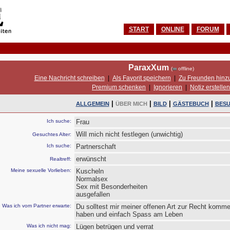
START
ONLINE
FORUM
ParaxXum
(
offline)
Eine Nachricht schreiben
|
Als Favorit speichern
|
Zu Freunden hinz
Premium schenken
|
Ignorieren
|
Notiz erstellen
|
|
|
|
ALLGEMEIN
ÜBER MICH
BILD
GÄSTEBUCH
BES
Ich suche:
Frau
Will mich nicht festlegen (unwichtig)
Gesuchtes Alter:
Ich suche:
Partnerschaft
erwünscht
Realtreff:
Meine sexuelle Vorlieben:
Kuscheln
Normalsex
Sex mit Besonderheiten
ausgefallen
Was ich vom Partner erwarte:
Du solltest mir meiner offenen Art zur Recht kom
haben und einfach Spass am Leben
Was ich nicht mag:
Lügen betrügen und verrat