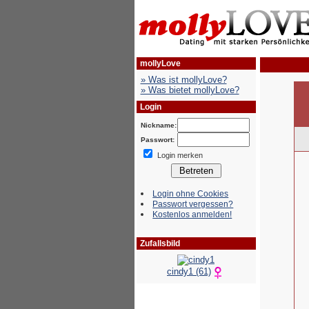
mollyLove
» Was ist mollyLove?
» Was bietet mollyLove?
Login
Nickname:
Passwort:
Login merken
Login ohne Cookies
Passwort vergessen?
Kostenlos anmelden!
Zufallsbild
cindy1 (61)