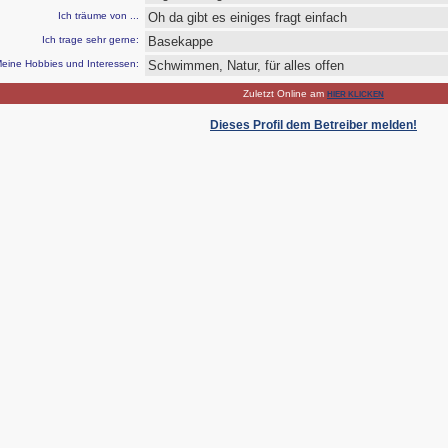
Ich träume von ...
Oh da gibt es einiges fragt einfach
Ich trage sehr gerne:
Basekappe
eine Hobbies und Interessen:
Schwimmen, Natur, für alles offen
Zuletzt Online am
HIER KLICKEN
Dieses Profil dem Betreiber melden!