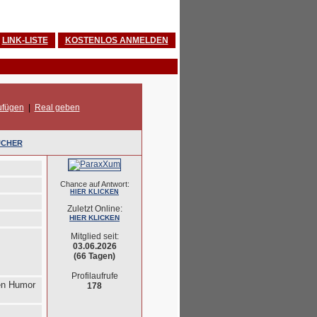
LINK-LISTE
KOSTENLOS ANMELDEN
ufügen
|
Real geben
UCHER
Chance auf Antwort:
HIER KLICKEN
Zuletzt Online:
HIER KLICKEN
Mitglied seit:
03.06.2026
(66 Tagen)
Profilaufrufe
men Humor
178