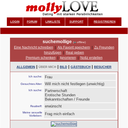
LOGIN
FORUM
LINKLISTE
SUPPORT
REGISTRIEREN
suchemollige
(
offline)
Eine Nachricht schreiben
|
Als Favorit speichern
|
Zu Freunden
hinzufügen
|
Real geben
Premium schenken
|
Ignorieren
|
Notiz erstellen
|
|
|
|
ALLGEMEIN
ÜBER MICH
BILD
GÄSTEBUCH
BESUCHER
Ich suche:
Frau
Will mich nicht festlegen (unwichtig)
Gesuchtes Alter:
Ich suche:
Partnerschaft
Erotische Stunden
Bekanntschaften / Freunde
erwünscht
Realtreff:
Meine sexuelle
Frag mich einfach
Vorlieben: