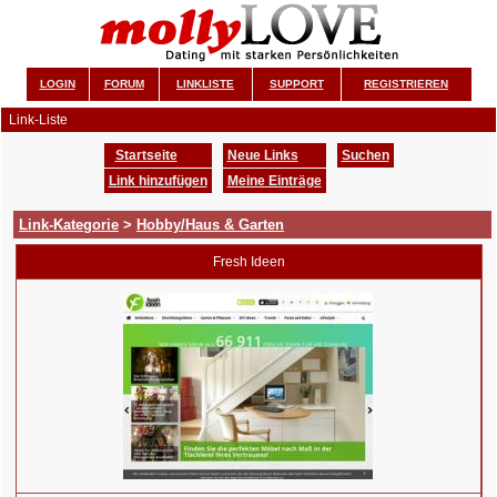
LOGIN
FORUM
LINKLISTE
SUPPORT
REGISTRIEREN
Link-Liste
Startseite
Neue Links
Suchen
Link hinzufügen
Meine Einträge
Link-Kategorie
>
Hobby/Haus & Garten
Fresh Ideen