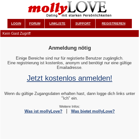
LOGIN
FORUM
LINKLISTE
SUPPORT
REGISTRIEREN
Kein Gast Zugriff
Anmeldung nötig
Einige Bereiche sind nur für registierte Benutzer zugänglich.
Eine registrierung ist kostenlos, anonym und benötigt nur eine gültige
Emailadresse.
Jetzt kostenlos anmelden!
Wenn du gültige Zugangsdaten erhalten hast, dann logge dich links unter
"Ich" ein.
Weitere Infos:
|
Was ist mollyLove?
Was bietet mollyLove?