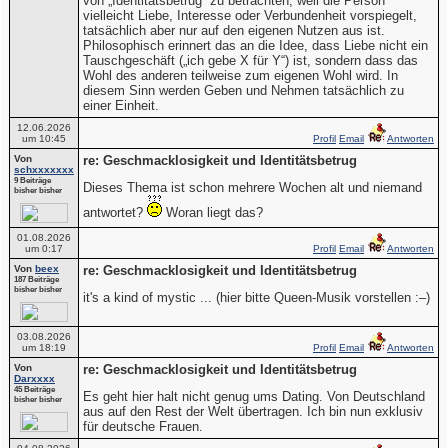
von „Identitätsbetrug“ zu betrachten, weil die Person
vielleicht Liebe, Interesse oder Verbundenheit vorspiegelt,
tatsächlich aber nur auf den eigenen Nutzen aus ist.
Philosophisch erinnert das an die Idee, dass Liebe nicht ein
Tauschgeschäft („ich gebe X für Y“) ist, sondern dass das
Wohl des anderen teilweise zum eigenen Wohl wird. In
diesem Sinn werden Geben und Nehmen tatsächlich zu
einer Einheit.
12.06.2026
um 10:45
Profil
Email
Antworten
Von
re: Geschmacklosigkeit und Identitätsbetrug
schxxxxxxx
9 Beiträge
Dieses Thema ist schon mehrere Wochen alt und niemand
bisher bisher
antwortet?
Woran liegt das?
01.08.2026
um 0:17
Profil
Email
Antworten
Von
beex
re: Geschmacklosigkeit und Identitätsbetrug
187 Beiträge
bisher bisher
it's a kind of mystic ... (hier bitte Queen-Musik vorstellen :–)
03.08.2026
um 18:19
Profil
Email
Antworten
Von
re: Geschmacklosigkeit und Identitätsbetrug
Darxxxx
45 Beiträge
Es geht hier halt nicht genug ums Dating. Von Deutschland
bisher bisher
aus auf den Rest der Welt übertragen. Ich bin nun exklusiv
für deutsche Frauen.