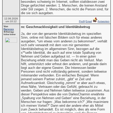
besonders schwierig im Internet, sollten stattdessen zwei
Dinge gefürchtet werden: 1. Menschen, die keinen Anstand
oder Stil zeigen. 2. Menschen, die nicht die Person sind, für
die sie sich ausgeben.
12.06.2026
um 10:12
Profil
Email
Antworten
Von
re: Geschmacklosigkeit und Identitätsbetrug
Darxxxx
45 Beiträge
Ja, der von der genannte Identitätsbetrug im speziellen
bisher bisher
Sinn, online mit falschen Bildern sich für etwas anderes
ausgeben, *um etwas vom anderen zu bekommen*, verhält
sich sehr verwandt mit dem von mir gemeinten
Identitätsbetrug im allgemeinen Sinn, bezogen auf die
s**uelle Identität, die auch auf eine totale Spaltung von
Nehmen und Geben aufgebaut ist. --- In einer guten
Beziehung erlebt man das Geben nicht als Verlust. Man
hilft, unterstützt oder erfreut den anderen, und gerade darin
liegt auch der eigene Gewinn. Die Interessen beider
Personen sind nicht vollständig getrennt, sondern teilweise
miteinander verbunden. Ein einfaches Beispiel: Wenn
jemand seinem Partner zuhört, „gibt“ er Zeit und
Aufmerksamkeit. Gleichzeitig „nimmt“ er aber auch etwas,
etwa Nähe, Vertrauen oder das Gefühl, gebraucht zu
werden. Geben und Nehmen fallen teilweise zusammen. Aus
dieser Perspektive wäre die von DarlesCharmin erwähnte
„Spaltung von Nehmen und Geben“ eine Beziehung, in der
Menschen nur fragen: „Was bekomme ich?“ „Wie maximiere
ich meinen Vorteil?“ Dann wird der andere eher als Mittel
zum Zweck behandelt. Es ist möglich, dies als eine Form