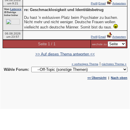
04.08.2026
um 9:21
Profil
Email
Antworten
Von
Latxxxx
re: Geschmacklosigkeit und Identitätsbetrug
28 Beiträge
bisher bisher
Du hast 'n exklusiven Platz beim Psychiater zu buchen.
Nicht mehr und nicht weniger. Deutsche Frauen wollen
vielleicht auch deutsche Männer. Somit bist du raus.
06.08.2026
um 23:57
Profil
Email
Antworten
Seite 1 / 1
wechsle zu
>> Auf dieses Thema antworten <<
|
« vorheriges Thema
nächstes Thema »
Wähle Forum:
<< Übersicht
|
Nach oben