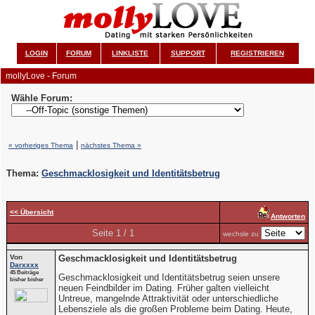
LOGIN
FORUM
LINKLISTE
SUPPORT
REGISTRIEREN
mollyLove - Forum
Wähle Forum:
|
« vorheriges Thema
nächstes Thema »
Thema:
Geschmacklosigkeit und Identitätsbetrug
<< Übersicht
Antworten
Seite 1 / 1
wechsle zu
Von
Geschmacklosigkeit und Identitätsbetrug
Darxxxx
45 Beiträge
Geschmacklosigkeit und Identitätsbetrug seien unsere
bisher bisher
neuen Feindbilder im Dating. Früher galten vielleicht
Untreue, mangelnde Attraktivität oder unterschiedliche
Lebensziele als die großen Probleme beim Dating. Heute,