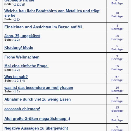
Gepflegte Hände
47
Beiträge
Seite:
(
1
2
3
4
)
Welche frau liebt Bandtshirts von Metallica und trägt
18
sie be
Beiträge
Seite:
(
1
2
)
3
Einsichten und Ansichten im Bezug auf ML
Beiträge
Jana, 39, ungeküsst
25
Beiträge
Seite:
(
1
2
)
5
Kleidung/ Mode
Beiträge
6
Frohe Weihnachten
Beiträge
Mal eine einfache Frage.
25
Beiträge
Seite:
(
1
2
)
Was ist sub?
57
Beiträge
Seite:
(
1
2
3
4
)
was ist das besondere an mollyfrauen
16
Beiträge
Seite:
(
1
2
)
6
Abnahme durch viel zu wenig Essen
Beiträge
15
aaaaaaah chicmary!
Beiträge
7
Aldi große Größen mega Schnapp ;)
Beiträge
9
Negative Aussagen zu übergewicht
Beiträge