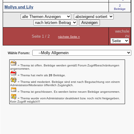
2
Mollys und Lily
Beiträge
wechsle
zu
Seite 1 / 2
nächste Seite »
Wähle Forum:
= Thema ist offen. Beiträge werden gemäß Forum Zugriffbeschränkungen
angenommen.
= Thema hat mehr als
20
Beiträge.
= Thema wird moderiert. Beiträge sind erst nach Begutachtung von einem
Administrator/Moderator öffentlich Zugänglich.
= Thema ist geschlossen. Es werden keine neuen Beiträge angenommen.
= Thema wurde vom Administrator deaktiviert bzw. noch nicht freigegeben.
Kein Zugriff möglich!!!