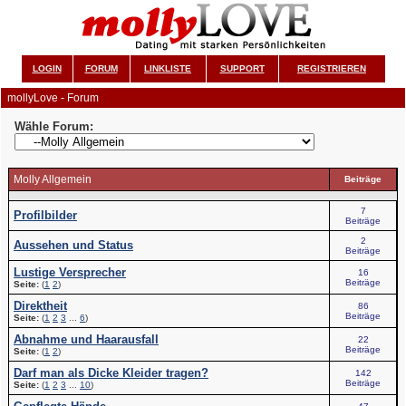
LOGIN
FORUM
LINKLISTE
SUPPORT
REGISTRIEREN
mollyLove - Forum
Wähle Forum:
Molly Allgemein
Beiträge
7
Profilbilder
Beiträge
2
Aussehen und Status
Beiträge
Lustige Versprecher
16
Beiträge
Seite:
(
1
2
)
Direktheit
86
Beiträge
Seite:
(
1
2
3
...
6
)
Abnahme und Haarausfall
22
Beiträge
Seite:
(
1
2
)
Darf man als Dicke Kleider tragen?
142
Beiträge
Seite:
(
1
2
3
...
10
)