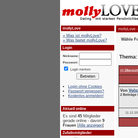
mollyLove
mollyLove -
» Was ist mollyLove?
Wähle F
» Was bietet mollyLove?
Login
Thema
Nickname:
Passwort:
Login merken
<< Übersich
Login ohne Cookies
Von
Volx
Passwort vergessen?
2 Beiträge 
Kostenlos anmelden!
Aktuell online
11.12.2
Es sind
45
Mitglieder
gerade online - davon
9
Frauen
[
Alle anzeigen
]
Zufallsmitglieder