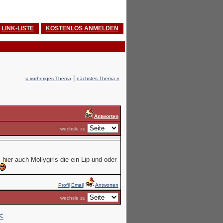
LINK-LISTE
KOSTENLOS ANMELDEN
|
« vorheriges Thema
nächstes Thema »
Antworten
wechsle zu
es hier auch Mollygirls die ein Lip und oder
Profil
Email
Antworten
wechsle zu
<