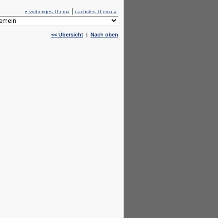
|
« vorheriges Thema
nächstes Thema »
<< Übersicht
|
Nach oben