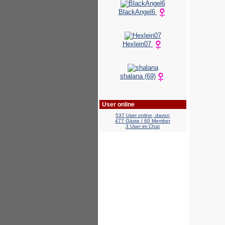
BlackAngel6
Hexlein07
shalana (69)
User online
537 User online, davon
477 Gäste / 60 Member
3 User im Chat