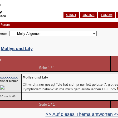
START
ONLINE
FORUM
 Forum
orum:
:
Mollys und Lily
t
Seite 1 / 1
xxxxxxxxxx
Mollys und Lily
bisher bisher
Oft wird ja nur gesagt "die hat sich ja nur fett gefuttert", gibt 
Lymphödem haben? Würde mich gern austauschen LG Cindy
016 um 14:06
Seite 1 / 1
>> Auf dieses Thema antworten <