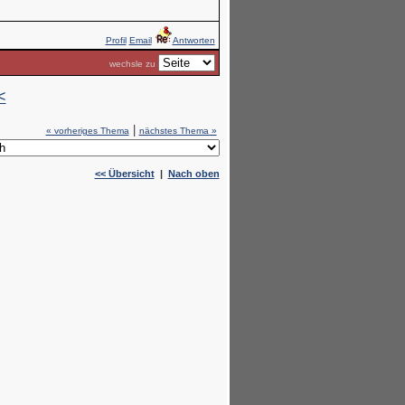
Profil
Email
Antworten
wechsle zu
<
|
« vorheriges Thema
nächstes Thema »
<< Übersicht
|
Nach oben