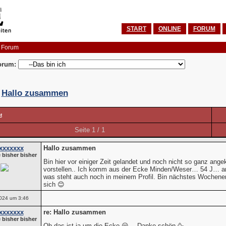
START
ONLINE
FORUM
 Forum
orum:
:
Hallo zusammen
t
Seite 1 / 1
xxxxxxx
Hallo zusammen
 bisher bisher
Bin hier vor einiger Zeit gelandet und noch nicht so ganz an
vorstellen.. Ich komm aus der Ecke Minden/Weser… 54 J… arb
was steht auch noch in meinem Profil. Bin nächstes Wochenen
sich 😊
024 um 3:46
xxxxxxx
re: Hallo zusammen
 bisher bisher
Oh das ist ja um die Ecke 😀… Danke schön 🥳