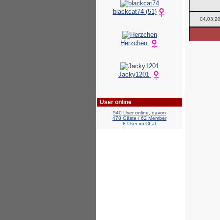
blackcat74 (51)
04.03.2
Herzchen
Jacky1201
User online
540 User online, davon
478 Gäste / 62 Member
8 User im Chat