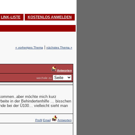
LINK-LISTE
KOSTENLOS ANMELDEN
|
« vorheriges Thema
nächstes Thema »
Antworten
wechsle zu
gekommen..aber möchte mich kurz
eite in der Behindertenhilfe … bisschen
de bei der Ü100… vielleicht sieht man
Profil
Email
Antworten