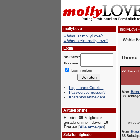
mollyLove
mollyLove -
» Was ist mollyLove?
Wähle F
» Was bietet mollyLove?
Login
Thema
Nickname:
Passwort:
Login merken
<< Übersich
Login ohne Cookies
Von
Herx
Passwort vergessen?
38 Beiträge
Kostenlos anmelden!
Aktuell online
Es sind
69
Mitglieder
gerade online - davon
18
04.03.2
Frauen
[
Alle anzeigen
]
Von
Herx
Zufallsmitglieder
38 Beiträge