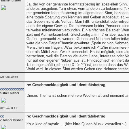
 bisher bisher
Ja, der von der genannte Identitätsbetrug im speziellen Sinn, 
anderes ausgeben, *um etwas vom anderen zu bekommen*, ve
mir gemeinten Identitätsbetrug im allgemeinen Sinn, bezogen au
eine totale Spaltung von Nehmen und Geben aufgebaut ist. --
das Geben nicht als Verlust. Man hilft, unterstützt oder erfreu
auch der eigene Gewinn. Die Interessen beider Personen sind 
teilweise miteinander verbunden. Ein einfaches Beispiel: Wen
Zeit und Aufmerksamkeit. Gleichzeitig „nimmt“ er aber auch 
Gefühl, gebraucht zu werden. Geben und Nehmen fallen teil
wäre die von DarlesCharmin erwähnte „Spaltung von Nehmen 
Menschen nur fragen: „Was bekomme ich?“ „Wie maximiere ic
eher als Mittel zum Zweck behandelt. Es ist möglich, dies als
betrachten, weil die Person vielleicht Liebe, Interesse oder V
nur auf den eigenen Nutzen aus ist. Philosophisch erinnert da
Tauschgeschäft („ich gebe X für Y“) ist, sondern dass das W
Wohl wird. In diesem Sinn werden Geben und Nehmen tatsächl
026 um 10:45
re: Geschmacklosigkeit und Identitätsbetrug
xxxxxxxxxxxx
bisher bisher
Dieses Thema ist schon mehrere Wochen alt und niemand an
2026 um 0:17
xx
re: Geschmacklosigkeit und Identitätsbetrug
e bisher bisher
it's a kind of mystic ... (hier bitte Queen-Musik vorstellen :–)