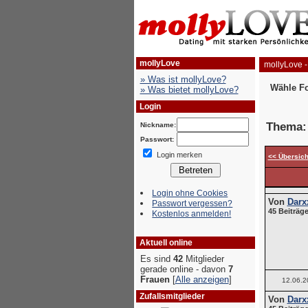
mollyLove
mollyLove -
» Was ist mollyLove?
Wähle F
» Was bietet mollyLove?
Login
Thema
Nickname:
Passwort:
Login merken
<< Übersich
Login ohne Cookies
Von
Darx
Passwort vergessen?
45 Beiträge
Kostenlos anmelden!
Aktuell online
Es sind
42
Mitglieder
gerade online - davon
7
Frauen
[
Alle anzeigen
]
12.06.2
Zufallsmitglieder
Von
Darx