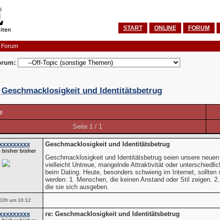
START
ONLINE
FORUM
 Forum
orum:
:
Geschmacklosigkeit und Identitätsbetrug
t
Seite 1 / 1
xxxxxxxxx
Geschmacklosigkeit und Identitätsbetrug
 bisher bisher
Geschmacklosigkeit und Identitätsbetrug seien unsere neuen F
vielleicht Untreue, mangelnde Attraktivität oder unterschiedl
beim Dating. Heute, besonders schwierig im Internet, sollten
werden: 1. Menschen, die keinen Anstand oder Stil zeigen. 2.
die sie sich ausgeben.
026 um 10:12
xxxxxxxxx
re: Geschmacklosigkeit und Identitätsbetrug