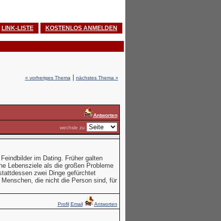
LINK-LISTE
KOSTENLOS ANMELDEN
|
« vorheriges Thema
nächstes Thema »
Antworten
wechsle zu
eindbilder im Dating. Früher galten
iche Lebensziele als die großen Probleme
 stattdessen zwei Dinge gefürchtet
 Menschen, die nicht die Person sind, für
Profil
Email
Antworten