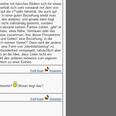
online mit falschen Bildern sich für etwas
rhält sich sehr verwandt mit dem von
f die s**uelle Identität, die auch auf
- In einer guten Beziehung erlebt man
t den anderen, und gerade darin liegt
nicht vollständig getrennt, sondern
n jemand seinem Partner zuhört, „gibt“ er
etwas, etwa Nähe, Vertrauen oder das
weise zusammen. Aus dieser Perspektive
und Geben“ eine Beziehung, in der
h meinen Vorteil?“ Dann wird der andere
 eine Form von „Identitätsbetrug“ zu
erbundenheit vorspiegelt, tatsächlich aber
s an die Idee, dass Liebe nicht ein
ohl des anderen teilweise zum eigenen
ich zu einer Einheit.
Profil
Email
Antworten
twortet?
Woran liegt das?
Profil
Email
Antworten