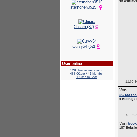
45 Beiträge
sternchen0515
Chiiara (32)
Curvy54 (62)
User online
529 User online, davon
488 Gäste / 41 Member
1 User im Chat
12.06.2
Von
schxxxxx
9 Beiträge 
01.08.
Von
beex
187 Beiträg