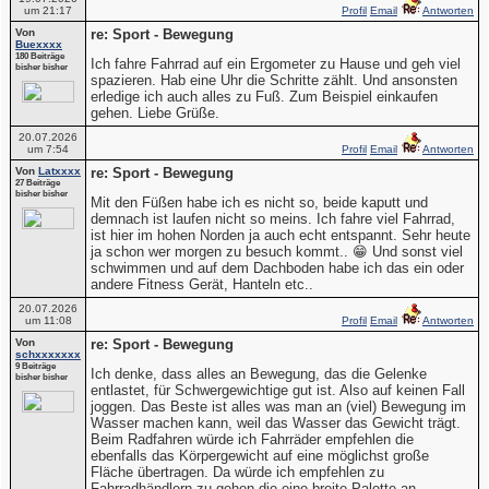
um 21:17
Profil
Email
Antworten
Von
re: Sport - Bewegung
Buexxxx
180 Beiträge
Ich fahre Fahrrad auf ein Ergometer zu Hause und geh viel
bisher bisher
spazieren. Hab eine Uhr die Schritte zählt. Und ansonsten
erledige ich auch alles zu Fuß. Zum Beispiel einkaufen
gehen. Liebe Grüße.
20.07.2026
um 7:54
Profil
Email
Antworten
Von
Latxxxx
re: Sport - Bewegung
27 Beiträge
bisher bisher
Mit den Füßen habe ich es nicht so, beide kaputt und
demnach ist laufen nicht so meins. Ich fahre viel Fahrrad,
ist hier im hohen Norden ja auch echt entspannt. Sehr heute
ja schon wer morgen zu besuch kommt.. 😁 Und sonst viel
schwimmen und auf dem Dachboden habe ich das ein oder
andere Fitness Gerät, Hanteln etc..
20.07.2026
um 11:08
Profil
Email
Antworten
Von
re: Sport - Bewegung
schxxxxxxx
9 Beiträge
Ich denke, dass alles an Bewegung, das die Gelenke
bisher bisher
entlastet, für Schwergewichtige gut ist. Also auf keinen Fall
joggen. Das Beste ist alles was man an (viel) Bewegung im
Wasser machen kann, weil das Wasser das Gewicht trägt.
Beim Radfahren würde ich Fahrräder empfehlen die
ebenfalls das Körpergewicht auf eine möglichst große
Fläche übertragen. Da würde ich empfehlen zu
Fahrradhändlern zu gehen die eine breite Palette an