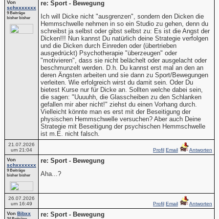
Von
re: Sport - Bewegung
schxxxxxxx
9 Beiträge
Ich will Dicke nicht "ausgrenzen", sondern den Dicken die
bisher bisher
Hemmschwelle nehmen in so ein Studio zu gehen, denn du
schreibst ja selbst oder gibst selbst zu: Es ist die Angst der
Dicken!!! Nun kannst Du natürlich deine Strategie verfolgen
und die Dicken durch Einreden oder (übertrieben
ausgedrückt) Psychotherapie "überzeugen" oder
"motivieren", dass sie nicht belächelt oder ausgelacht oder
beschmunzelt werden. D.h. Du kannst erst mal an den an
deren Ängsten arbeiten und sie dann zu Sport/Bewegungen
verleiten. Wie erfolgreich wirst du damit sein. Oder Du
bietest Kurse nur für Dicke an. Sollten welche dabei sein,
die sagen: "Uuuuhh, die Glasscheiben zu den Schlanken
gefallen mir aber nicht!" ziehst du einen Vorhang durch.
Vielleicht könnte man es erst mit der Beseitigung der
physischen Hemmschwelle versuchen? Aber auch Deine
Strategie mit Beseitigung der psychischen Hemmschwelle
ist m.E. nicht falsch.
21.07.2026
um 21:04
Profil
Email
Antworten
Von
re: Sport - Bewegung
schxxxxxxx
9 Beiträge
Aha...?
bisher bisher
26.07.2026
um 16:49
Profil
Email
Antworten
Von
Bibxx
re: Sport - Bewegung
24 Beiträge