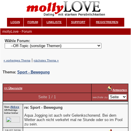
LOGIN
FORUM
LINKLISTE
SUPPORT
REGISTRIEREN
mollyLove - Forum
Wähle Forum:
|
« vorheriges Thema
nächstes Thema »
Thema:
Sport - Bewegung
<< Übersicht
Antworten
Seite 1 / 1
wechsle zu
Von
Akkxx
re: Sport - Bewegung
125 Beiträge
bisher bisher
Aqua Jogging ist auch sehr Gelenkschonend. Bei dem
Wetter auch nicht verkehrt mal ne Stunde oder so im Pool
zu sein.
19.07.2026