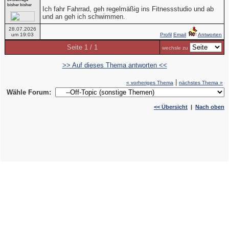
bisher bisher
Ich fahr Fahrrad, geh regelmäßig ins Fitnessstudio und ab
und an geh ich schwimmen.
28.07.2026
um 19:03
Profil
Email
Antworten
Seite 1 / 1
wechsle zu
>> Auf dieses Thema antworten <<
|
« vorheriges Thema
nächstes Thema »
Wähle Forum:
<< Übersicht
|
Nach oben
Copyright © 2007-2026 deeLINE GmbH, Deutschland.Alle