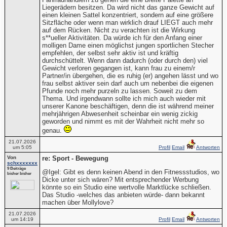
Liegerädern besitzen. Da wird nicht das ganze Gewicht auf
einen kleinen Sattel konzentriert, sondern auf eine größere
Sitzfläche oder wenn man wirklich drauf LIEGT auch mehr
auf dem Rücken. Nicht zu verachten ist die Wirkung
s**ueller Aktivitäten. Da würde ich für den Anfang einer
molligen Dame einen möglichst jungen sportlichen Stecher
empfehlen, der selbst sehr aktiv ist und kräftig
durchschüttelt. Wenn dann dadurch (oder durch den) viel
Gewicht verloren gegangen ist, kann frau zu einem/r
Partner/in übergehen, die es ruhig (er) angehen lässt und wo
frau selbst aktiver sein darf auch um nebenbei die eigenen
Pfunde noch mehr purzeln zu lassen. Soweit zu dem
Thema. Und irgendwann sollte ich mich auch wieder mit
unserer Kanone beschäftigen, denn die ist während meiner
mehrjährigen Abwesenheit scheinbar ein wenig zickig
geworden und nimmt es mit der Wahrheit nicht mehr so
genau.
21.07.2026
um 5:05
Profil
Email
Antworten
Von
re: Sport - Bewegung
schxxxxxxx
9 Beiträge
@Igel: Gibt es denn keinen Abend in den Fitnessstudios, wo
bisher bisher
Dicke unter sich wären? Mit entsprechender Werbung
könnte so ein Studio eine wertvolle Marktlücke schließen.
Das Studio -welches das anbieten würde- dann bekannt
machen über Mollylove?
21.07.2026
um 14:19
Profil
Email
Antworten