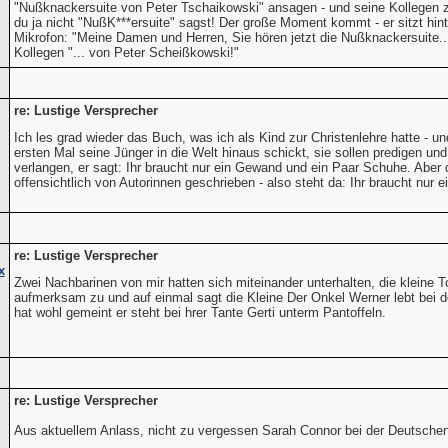
"Nußknackersuite von Peter Tschaikowski" ansagen - und seine Kollegen z
du ja nicht "NußK***ersuite" sagst! Der große Moment kommt - er sitzt hin
Mikrofon: "Meine Damen und Herren, Sie hören jetzt die Nußknackersuite...
Kollegen "... von Peter Scheißkowski!"
re: Lustige Versprecher
Ich les grad wieder das Buch, was ich als Kind zur Christenlehre hatte - 
ersten Mal seine Jünger in die Welt hinaus schickt, sie sollen predigen und
verlangen, er sagt: Ihr braucht nur ein Gewand und ein Paar Schuhe. Aber
offensichtlich von Autorinnen geschrieben - also steht da: Ihr braucht nur
re: Lustige Versprecher
x
Zwei Nachbarinen von mir hatten sich miteinander unterhalten, die kleine T
aufmerksam zu und auf einmal sagt die Kleine Der Onkel Werner lebt bei der
hat wohl gemeint er steht bei hrer Tante Gerti unterm Pantoffeln.
re: Lustige Versprecher
Aus aktuellem Anlass, nicht zu vergessen Sarah Connor bei der Deutschen