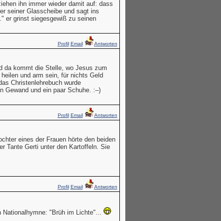
iehen ihn immer wieder damit auf: dass
ter seiner Glasscheibe und sagt ins
" er grinst siegesgewiß zu seinen
Profil
Email
Antworten
und da kommt die Stelle, wo Jesus zum
 heilen und arm sein, für nichts Geld
 das Christenlehrebuch wurde
 ein Gewand und ein paar Schuhe. :–)
Profil
Email
Antworten
ochter eines der Frauen hörte den beiden
 Tante Gerti unter den Kartoffeln. Sie
Profil
Email
Antworten
 Nationalhymne: "Brüh im Lichte"...