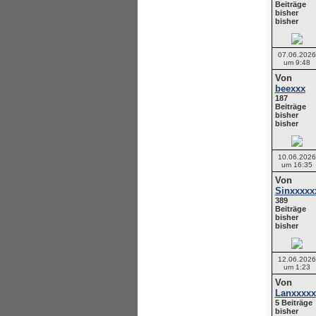
Beiträge
bisher
bisher
07.06.2026
um 9:48
Von
beexxx
187
Beiträge
bisher
bisher
10.06.2026
um 16:35
Von
Sinxxxxx
389
Beiträge
bisher
bisher
12.06.2026
um 1:23
Von
Lanxxxxx
5 Beiträge
bisher