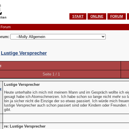
START
ONLINE
FORUM
 Forum
orum:
:
Lustige Versprecher
t
Seite 1 / 1
Lustige Versprecher
x
Heute unterhalte ich mich mit meinem Mann und im Gespräch wollte ich 
gesagt habe ich Atomschmerzen. Ich habe schon so lange nicht mehr so l
bin ja sicher nicht die Einzige der so etwas passiert. Ich würde mich freu
lustige Versprecher auch schon passiert sind oder Kindern oder Freunden. 
gibt.
re: Lustige Versprecher