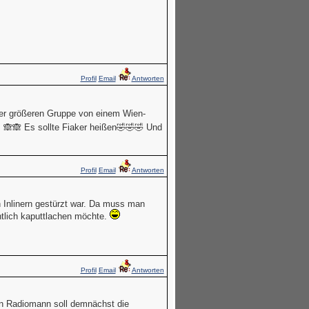
Profil
Email
Antworten
er größeren Gruppe von einem Wien-
... 🙈🙈 Es sollte Fiaker heißen🤣🤣🤣 Und
Profil
Email
Antworten
 Inlinern gestürzt war. Da muss man
ntlich kaputtlachen möchte.
Profil
Email
Antworten
Ein Radiomann soll demnächst die