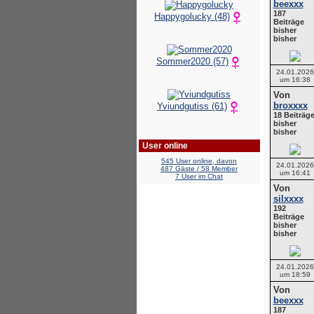
beexxx
187
Happygolucky (48)
Beiträge
bisher
bisher
Sommer2020 (57)
24.01.2026
um 16:38
Von
broxxxx
Yviundgutiss (61)
18 Beiträg
bisher
bisher
User online
545 User online, davon
24.01.2026
487 Gäste / 58 Member
um 16:41
7 User im Chat
Von
silxxxx
192
Beiträge
bisher
bisher
24.01.2026
um 18:59
Von
beexxx
187