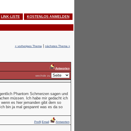
LINK-LISTE
KOSTENLOS ANMELDEN
|
« vorheriges Thema
nächstes Thema »
Antworten
wechsle zu
eigentlich Phantom Schmerzen sagen und
achen müssen. Ich habe mir gedacht ich
en wenn es hier jemanden gibt dem so
Ich bin ja mal gespannt was es da so
Profil
Email
Antworten