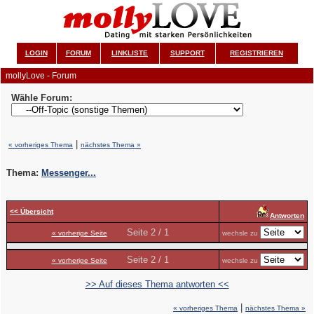
LOGIN
FORUM
LINKLISTE
SUPPORT
REGISTRIEREN
mollyLove - Forum
Wähle Forum:
|
« vorheriges Thema
nächstes Thema »
Thema:
Messenger...
<< Übersicht
Antworten
Seite 2 / 1
« vorherige Seite
wechsle zu
Seite 2 / 1
« vorherige Seite
wechsle zu
>> Auf dieses Thema antworten <<
|
« vorheriges Thema
nächstes Thema »