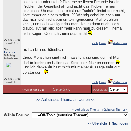
hässlich ist oder nicht? Dies meine lieben Freunde ist ein
Problem der Gesellschaft und nicht das Problem eines
einzelnen. Ob man sich selbst nun "schön" findet oder nicht,
liegt immer an einem selbst. ^^ Wichtig dabei ist eben nur
das man sich nicht von dritten irgendeinen Müll erzählen
lässt, und noch weniger das man diesen dann auch noch
glaubt. Tut mir leid aber mehr kann man zu diesem Thema
nicht sagen. Oder ich zumindest nicht
27.06.2026
um 0:26
Profil
Email
Antworten
Von
re: Ich bin so hässlich
Latxxxx
28 Beiträge
Diese Menschen sind nicht hässlich, sie sind dumm! Man
bisher bisher
darf in konkreten Fällen das Kind beim Namen nennen
Und ich denke du hast mich mit meiner Aussage sehr gut
verstanden.
27.06.2026
um 8:36
Profil
Email
Antworten
Seite 6 / 6
« vorherige Seite
wechsle zu
>> Auf dieses Thema antworten <<
|
« vorheriges Thema
nächstes Thema »
Wähle Forum:
<< Übersicht
|
Nach oben