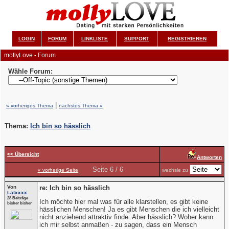
LOGIN
FORUM
LINKLISTE
SUPPORT
REGISTRIEREN
mollyLove - Forum
Wähle Forum:
|
« vorheriges Thema
nächstes Thema »
Thema:
Ich bin so hässlich
<< Übersicht
Antworten
Seite 6 / 6
« vorherige Seite
wechsle zu
Von
re: Ich bin so hässlich
Latxxxx
28 Beiträge
Ich möchte hier mal was für alle klarstellen, es gibt keine
bisher bisher
hässlichen Menschen! Ja es gibt Menschen die ich vielleicht
nicht anziehend attraktiv finde. Aber hässlich? Woher kann
ich mir selbst anmaßen - zu sagen, dass ein Mensch