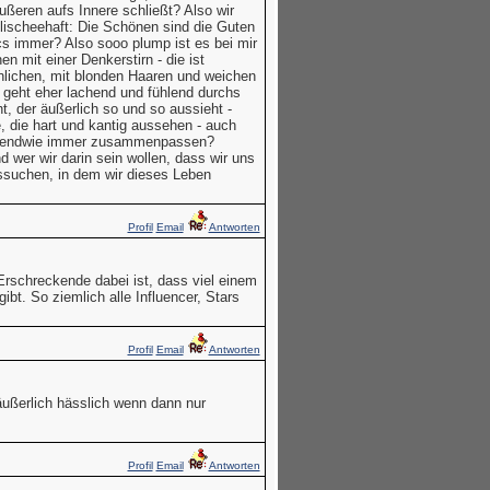
ußeren aufs Innere schließt? Also wir
klischeehaft: Die Schönen sind die Guten
s immer? Also sooo plump ist es bei mir
n mit einer Denkerstirn - die ist
innlichen, mit blonden Haaren und weichen
rn geht eher lachend und fühlend durchs
, der äußerlich so und so aussieht -
e, die hart und kantig aussehen - auch
irgendwie immer zusammenpassen?
wer wir darin sein wollen, dass wir uns
suchen, in dem wir dieses Leben
Profil
Email
Antworten
schreckende dabei ist, dass viel einem
gibt. So ziemlich alle Influencer, Stars
Profil
Email
Antworten
ußerlich hässlich wenn dann nur
Profil
Email
Antworten