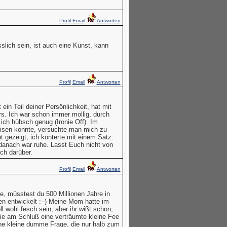
Profil
Email
Antworten
sslich sein, ist auch eine Kunst, kann
Profil
Email
Antworten
ein Teil deiner Persönlichkeit, hat mit
ers. Ich war schon immer mollig, durch
ich hübsch genug (Ironie Off). Im
eisen konnte, versuchte man mich zu
 gezeigt, ich konterte mit einem Satz:
 danach war ruhe. Lasst Euch nicht von
ich darüber.
Profil
Email
Antworten
, müsstest du 500 Millionen Jahre in
gen entwickelt :–) Meine Mom hatte im
 wohl fesch sein, aber ihr wißt schon,
r sie am Schluß eine verträumte kleine Fee
eine kleine dumme Frage, die nur halb zum