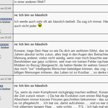
in einer anderen Welt?
 um 22:46
re: Ich bin so hässlich
xxxxxxx
Ich werde auch sehr oft als hässlich betitelt. Da sag ich immer. Hä
e bisher
auch nicht jeder.
 um 15:25
xxxxxx
re: Ich bin so hässlich
 bisher
Konane, trage Dein Haar so wie Du dich am wohlsten fühlst, das ist 
Jahren absolut nichts zutun, alles liegt in den Augen des Betracht
Meinung anderer, vieles nicht würdig, wenn man mich brauchte war 
Berufsleben war ganz schlimm, weil man mir keinen Fehler nachw
Mobben im Bezug Übergewicht, da hatten Neider ihr wahres Gesicht
das mich "nur" Intelligente Menschen beleidigen können, das zog,
billigen Meinungen irritieren, das Leben ist so Kostbar..., so denke 
 um 17:08
xx
re: Ich bin so hässlich
e bisher
Tja, wenn du mein Kompliment rückgängig machen wolltest, Konane
der Zeit zurück reisen :–) Da hat die Evolution zum ersten Mal Au
Altersheim immer kürzere Frisuren geschnitten bekommen - das soll
es ist pflegeleicht ... Ich bat sie, damit aufzuhören .... und so wa
mit silbernem langem Haar ... sehr schön ..... P.S. - Ich hab mal 