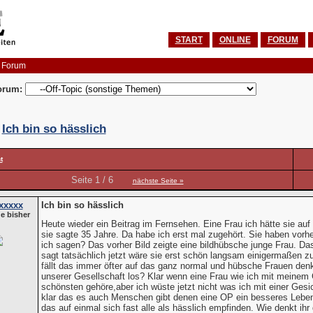
START
ONLINE
FORUM
 Forum
orum:
:
Ich bin so hässlich
t
Seite 1 / 6
nächste Seite »
xxxxx
Ich bin so hässlich
e bisher
Heute wieder ein Beitrag im Fernsehen. Eine Frau ich hätte sie auf 
sie sagte 35 Jahre. Da habe ich erst mal zugehört. Sie haben vorhe
ich sagen? Das vorher Bild zeigte eine bildhübsche junge Frau. Da
sagt tatsächlich jetzt wäre sie erst schön langsam einigermaßen z
fällt das immer öfter auf das ganz normal und hübsche Frauen denk
unserer Gesellschaft los? Klar wenn eine Frau wie ich mit meinem 
schönsten gehöre,aber ich wüste jetzt nicht was ich mit einer Ges
klar das es auch Menschen gibt denen eine OP ein besseres Leben 
das auf einmal sich fast alle als hässlich empfinden. Wie denkt ihr 