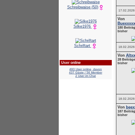
Schreibwaise (50)
17.02.2026
Von
Buexxxxx
Silke1976
180 Beiträg
bisher
Schriftart
18.02.2026
Von
Altx
28 Beiträge
User online
bisher
493 User online, davon
437 Gäste / 56 Member
2 User im Chat
18.02.2026
Von
beex
187 Beiträg
bisher