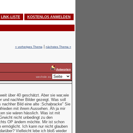
LINK-LISTE
KOSTENLOS ANMELDEN
|
« vorheriges Thema
nächstes Thema »
Antworten
wechsle zu
weit über 40 geschätzt. Aber sie war,wie
r und nachher Bilder gezeigt. Was soll
s nachher Bild eine alte :Schabracke" Sie
ufrieden mit ihrem Aussehen. Äh ja mir
en sie wären hässlich. Was ist mit
Grwicht nicht unbedingt zu den
ichts OP ändern möchte. Mir ist schon
ermöglicht. Ich kann nur nicht glauben
darüber? Vielleicht lebe ich bloß wieder