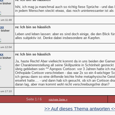
e bisher
hihi, ich mag ja manchmal auch so richtig fiese Sprüche - und das h
in jedem Menschen steckt etwas, das noch uninteressanter ist als
 um 11:48
xxx
re: Ich bin so hässlich
 bisher
Leben und leben lassen: aber es sind doch einige, die den Blick für
alles subjektiv ist. Denke dabei insbesondere an Karpfen.
 um 12:04
xx
re: Ich bin so hässlich
e bisher
Ja, haste Recht! Aber vielleicht kommt da in uns beiden der Gamer
der Charaktererstellung all seine Skillpunkte in Schönheit gesteckt 
übrig geblieben sein ^^ Apropos Cortison: vor 3 Jahren hatte ich ma
Orthopäde Cortison verschrieben - das war 2x so ein 4-wöchiger Sc
ich genau dann so eine driftende leichte frohe metaphysische Geis
ersehnt hatte.... - und dann hab ich gesucht, ob ich an Cortison d
daran lag, aber man kommt wohl nicht verschreibungsfrei dran?
 um 17:10
Seite 1 / 6
nächste Seite »
>> Auf dieses Thema antworten <