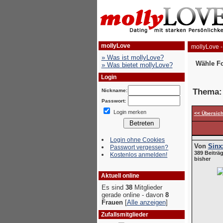
mollyLove
mollyLove -
» Was ist mollyLove?
Wähle F
» Was bietet mollyLove?
Login
Thema
Nickname:
Passwort:
Login merken
<< Übersich
Login ohne Cookies
Von
Sinx
Passwort vergessen?
389 Beiträg
Kostenlos anmelden!
bisher
Aktuell online
Es sind
38
Mitglieder
gerade online - davon
8
Frauen
[
Alle anzeigen
]
Zufallsmitglieder