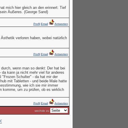
at mich hier gleich an den erinnert: Tief
 sein Äußeres. (George Sand)
Profil
Email
Antworten
 Ästhetik verloren haben, wobei natürlich
Profil
Email
Antworten
 durch, wenn man so denkt: Der hat bei
- da kann ja nicht mehr viel für anderes
l "Frozen Schulter" - da hat mir der
hub mit Tabletten - und beide Male hatte
tesstimmung, wie ich sie mir immer
ran komme, um zu prüfen, ob es wirklich
Profil
Email
Antworten
wechsle zu
<