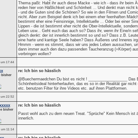
Thema paßt: Habt ihr auch diese Macke - wie ich - dass ihr beim Ä
reden hier von Häßlichkeit und Schönheit ... Und denkt man nicht 
- und die Guten sind die Schönen? So wie in den Filmen und Comic
nicht. Aber zum Beispiel denk ich bei einem eher feenhaften Mädche
bestimmt eher eine Feinsinnige, Intellektuelle ... Oder bei einer S
Lippen - die ist bestimmt eher nicht die Ober-Intellektuelle, sonde
Leben usw... Geht euch das auch so? Dass ihr, wenn ihr Eine/n seht
gleich denkt: der ist innerlich bestimmt so und so? Dass z.B. Leut
eine harte und kantige Seele haben? Dass Äußeres und Inneres 
Hmmm - wenn es stimmt, dass wir uns jedes Leben aussuchen, und 
dann immer auch den dazu passenden Taucheranzug (=Körper) aus
verbringen wollen?
 um 17:44
xx
re: Ich bin so hässlich
 bisher
@Buechermaedchen Du bist es nicht ! __________________ Das Er
Schönheitsideal hinterherlaufen, das es so in der Realität gar nicht 
etc. benutzen Filter für ihre Videos etc. auf ihren Plattformen.
 um 22:52
xxxxx
re: Ich bin so hässlich
e bisher
Passt wohl auch zu dem neuen Treat. "Sprüche" Kein Mensch ist ä
innerlich.
 um 11:14
xx
re: Ich bin so hässlich