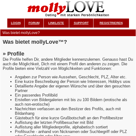
LOGIN
FORUM
LINKLISTE
SUPPORT
REGISTRIEREN
Was bietet mollyLove?
Was bietet mollyLove™?
» Profile
Die Profile helfen Dir, andere Mitglieder kennenzulernen. Genauso hast Du
auch die Möglichkeit, Dich mit einem Profil den anderen zu zeigen. Die
Profile bieten eine Vielzahl von Möglichkeiten und Funktionen:
Angaben zur Person wie Aussehen, Geschlecht, PLZ, Alter etc.
Eine kurze Beschreibung der Person wie Interessen, Hobbys usw.
Detaillierte Angabe der eigenen Wünsche und über den gesuchten
Partner
Ein passendes Profilbild
Erstellen von Bildergalerien mit bis zu 100 Bildern (erotische als
auch non-erotische)
Nachrichten verfassen an den Besitzer des Profils, auch mit
Bildanhang
Gästebuch für eine kurze Grußbotschaft an den Profilbesitzer
Auflistung der letzten Profilbesucher mit Bild
Auflistung aller Mitgliederprofile, alphabetisch sortiert
Profilsuche - anhand von Nicknamen oder Suchbegriff oder PLZ