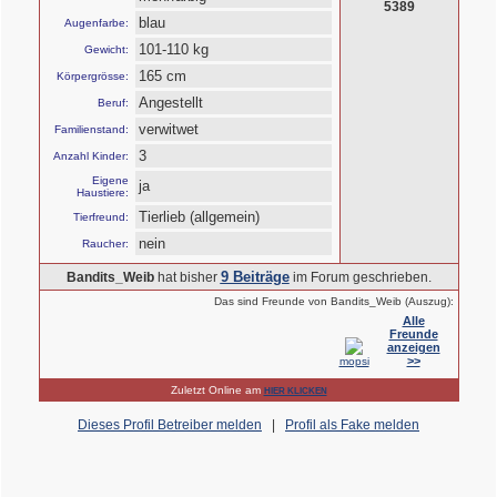
5389
blau
Augenfarbe:
101-110 kg
Gewicht:
165 cm
Körpergrösse:
Angestellt
Beruf:
verwitwet
Familienstand:
3
Anzahl Kinder:
Eigene
ja
Haustiere:
Tierlieb (allgemein)
Tierfreund:
nein
Raucher:
9 Beiträge
Bandits_Weib
hat bisher
im Forum geschrieben.
Das sind Freunde von Bandits_Weib (Auszug):
Alle
Freunde
anzeigen
>>
mopsi
Zuletzt Online am
HIER KLICKEN
Dieses Profil Betreiber melden
|
Profil als Fake melden