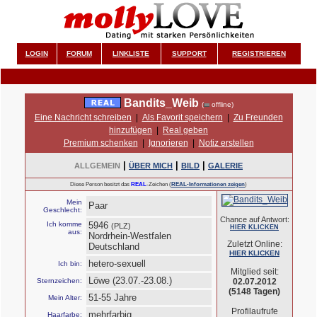
LOGIN
FORUM
LINKLISTE
SUPPORT
REGISTRIEREN
Bandits_Weib
(
offline)
Eine Nachricht schreiben
|
Als Favorit speichern
|
Zu Freunden
hinzufügen
|
Real geben
Premium schenken
|
Ignorieren
|
Notiz erstellen
|
|
|
ALLGEMEIN
ÜBER MICH
BILD
GALERIE
Diese Person besitzt das
REAL
-Zeichen (
REAL-Informationen zeigen
)
Mein
Paar
Geschlecht:
Chance auf Antwort:
Ich komme
5946
(PLZ)
HIER KLICKEN
aus:
Nordrhein-Westfalen
Zuletzt Online:
Deutschland
HIER KLICKEN
hetero-sexuell
Ich bin:
Mitglied seit:
Löwe (23.07.-23.08.)
Sternzeichen:
02.07.2012
(5148 Tagen)
51-55 Jahre
Mein Alter:
Profilaufrufe
mehrfarbig
Haarfarbe: