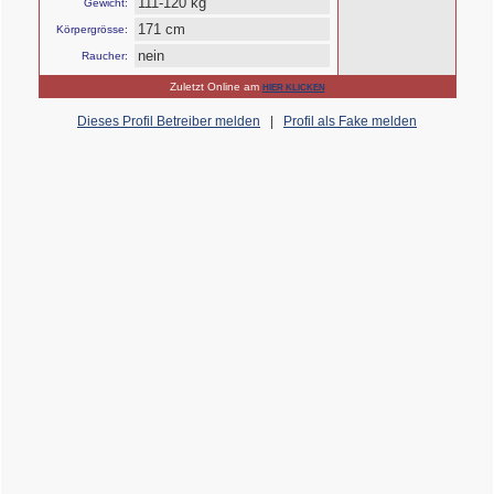
111-120 kg
Gewicht:
171 cm
Körpergrösse:
nein
Raucher:
Zuletzt Online am
HIER KLICKEN
Dieses Profil Betreiber melden
|
Profil als Fake melden