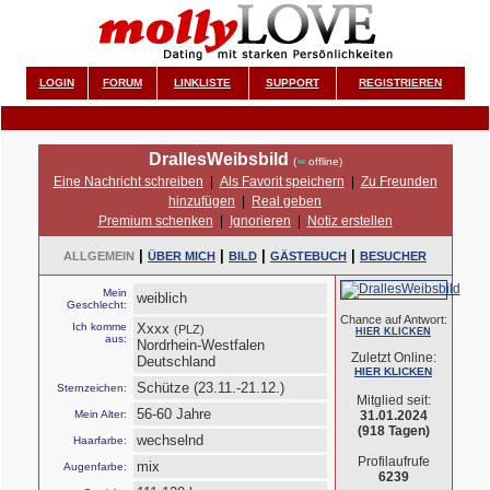
LOGIN
FORUM
LINKLISTE
SUPPORT
REGISTRIEREN
DrallesWeibsbild
(
offline)
Eine Nachricht schreiben
|
Als Favorit speichern
|
Zu Freunden
hinzufügen
|
Real geben
Premium schenken
|
Ignorieren
|
Notiz erstellen
|
|
|
|
ALLGEMEIN
ÜBER MICH
BILD
GÄSTEBUCH
BESUCHER
Mein
weiblich
Geschlecht:
Chance auf Antwort:
Ich komme
Xxxx
(PLZ)
HIER KLICKEN
aus:
Nordrhein-Westfalen
Zuletzt Online:
Deutschland
HIER KLICKEN
Schütze (23.11.-21.12.)
Sternzeichen:
Mitglied seit:
56-60 Jahre
Mein Alter:
31.01.2024
(918 Tagen)
wechselnd
Haarfarbe:
Profilaufrufe
mix
Augenfarbe:
6239