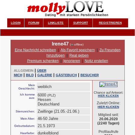
LOGIN
FORUM
LINKLISTE
SUPPORT
REGISTRIEREN
Irene47
(
offline)
Eine Nachricht schreiben
|
Als Favorit speichern
|
Zu Freunden
hinzufügen
|
Real geben
Premium schenken
|
Ignorieren
|
Notiz erstellen
|
ALLGEMEIN
ÜBER
|
|
|
|
MICH
BILD
GALERIE
GÄSTEBUCH
BESUCHER
Mein
weiblich
Geschlecht:
Chance auf Antwort:
Ich komme
6000
(PLZ)
HIER KLICKEN
aus:
Hessen
Zuletzt Online:
Deutschland
HIER KLICKEN
Zwillinge (21.05.-21.06.)
Sternzeichen:
Mitglied seit:
46-50 Jahre
Mein Alter:
20.06.2020
(2240 Tagen)
21.5.1973
Geburtsdatum:
Profilaufrufe
dunkelblond
Haarfarbe: