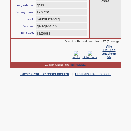
7092
grün
Augenfarbe:
178 cm
Körpergrösse:
Selbstständig
Beruf:
gelegentlich
Raucher:
Ich habe:
Tattoo(s)
Das sind Freunde von Irene47 (Auszug):
Alle
Freunde
anzeigen
>>
subbi
Schamane
Zuletzt Online am
HIER KLICKEN
Dieses Profil Betreiber melden
|
Profil als Fake melden