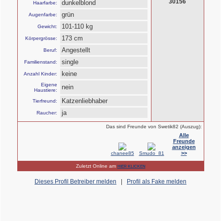
30156
dunkelblond
Haarfarbe:
grün
Augenfarbe:
101-110 kg
Gewicht:
173 cm
Körpergrösse:
Angestellt
Beruf:
single
Familienstand:
keine
Anzahl Kinder:
Eigene
nein
Haustiere:
Katzenliebhaber
Tierfreund:
ja
Raucher:
Das sind Freunde von Swetik82 (Auszug):
Alle
Freunde
anzeigen
>>
chanee85
Smudo_81
Zuletzt Online am
HIER KLICKEN
Dieses Profil Betreiber melden
|
Profil als Fake melden