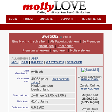
LOGIN
FORUM
LINKLISTE
SUPPORT
REGISTRIEREN
Swetik82
(
offline)
Eine Nachricht schreiben
|
Als Favorit speichern
|
Zu Freunden
hinzufügen
|
Real geben
Premium schenken
|
Ignorieren
|
Notiz erstellen
|
ALLGEMEIN
ÜBER
|
|
|
|
MICH
BILD
GALERIE
GÄSTEBUCH
BESUCHER
Mein
weiblich
Geschlecht:
Chance auf Antwort:
Ich komme
49082
(PLZ) [
Auf Landkarte
HIER KLICKEN
aus:
zeigen
]
Niedersachsen
Zuletzt Online:
HIER KLICKEN
Deutschland
Zwillinge (21.05.-21.06.)
Mitglied seit:
Sternzeichen:
28.09.2013
41-45 Jahre
Mein Alter:
(4695 Tagen)
6.6.1982
Geburtsdatum:
Profilaufrufe