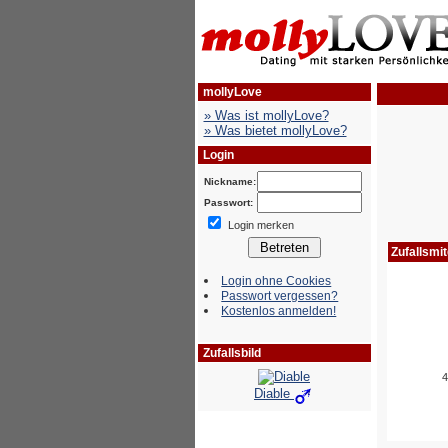
mollyLove
» Was ist mollyLove?
» Was bietet mollyLove?
Login
Nickname:
Passwort:
Login merken
Login ohne Cookies
Passwort vergessen?
Kostenlos anmelden!
Zufallsbild
Diable