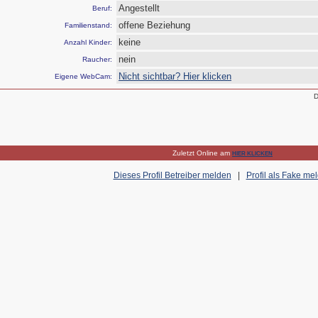
Angestellt
Beruf:
offene Beziehung
Familienstand:
keine
Anzahl Kinder:
nein
Raucher:
Nicht sichtbar? Hier klicken
Eigene WebCam:
D
Zuletzt Online am
HIER KLICKEN
Dieses Profil Betreiber melden
|
Profil als Fake me