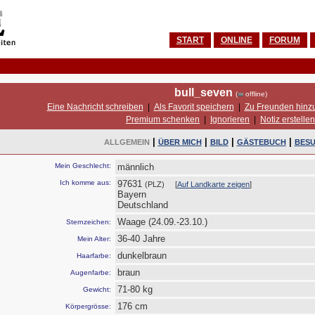
START
ONLINE
FORUM
bull_seven
(
offline)
Eine Nachricht schreiben
|
Als Favorit speichern
|
Zu Freunden hinz
Premium schenken
|
Ignorieren
|
Notiz erstellen
|
|
|
|
ALLGEMEIN
ÜBER MICH
BILD
GÄSTEBUCH
BES
Mein Geschlecht:
männlich
Ich komme aus:
97631
(PLZ) [
Auf Landkarte zeigen
]
Bayern
Deutschland
Waage (24.09.-23.10.)
Sternzeichen:
36-40 Jahre
Mein Alter:
dunkelbraun
Haarfarbe:
braun
Augenfarbe:
71-80 kg
Gewicht:
176 cm
Körpergrösse: