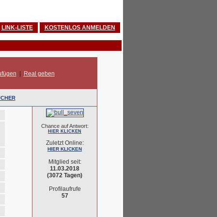
LINK-LISTE
KOSTENLOS ANMELDEN
ufügen
|
Real geben
UCHER
Chance auf Antwort:
HIER KLICKEN
Zuletzt Online:
HIER KLICKEN
Mitglied seit:
11.03.2018
(3072 Tagen)
Profilaufrufe
57