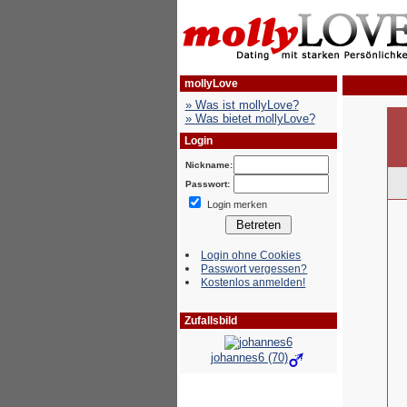
mollyLove
» Was ist mollyLove?
» Was bietet mollyLove?
Login
Nickname:
Passwort:
Login merken
Login ohne Cookies
Passwort vergessen?
Kostenlos anmelden!
Zufallsbild
johannes6 (70)