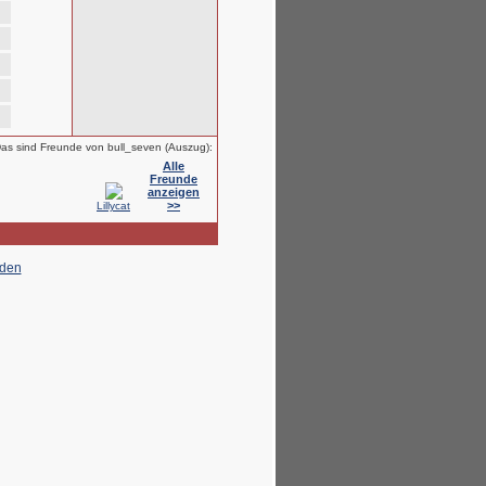
as sind Freunde von bull_seven (Auszug):
Alle
Freunde
anzeigen
>>
Lillycat
lden