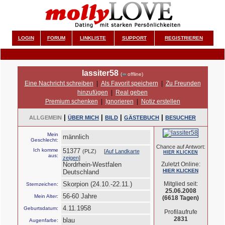
LOGIN
FORUM
LINKLISTE
SUPPORT
REGISTRIEREN
lassiter58
(
offline)
Eine Nachricht schreiben
|
Als Favorit speichern
|
Zu Freunden
hinzufügen
|
Real geben
Premium schenken
|
Ignorieren
|
Notiz erstellen
|
|
|
|
ALLGEMEIN
ÜBER MICH
BILD
GÄSTEBUCH
BESUCHER
Mein
männlich
Geschlecht:
Chance auf Antwort:
Ich komme
51377
(PLZ) [
Auf Landkarte
HIER KLICKEN
aus:
zeigen
]
Nordrhein-Westfalen
Zuletzt Online:
HIER KLICKEN
Deutschland
Skorpion (24.10.-22.11.)
Mitglied seit:
Sternzeichen:
25.06.2008
56-60 Jahre
Mein Alter:
(6618 Tagen)
4.11.1958
Geburtsdatum:
Profilaufrufe
2831
blau
Augenfarbe: