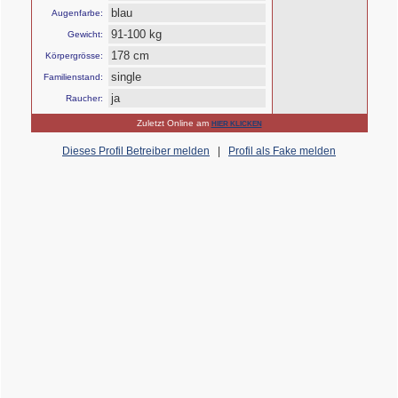
blau
Augenfarbe:
91-100 kg
Gewicht:
178 cm
Körpergrösse:
single
Familienstand:
ja
Raucher:
Zuletzt Online am
HIER KLICKEN
Dieses Profil Betreiber melden
|
Profil als Fake melden