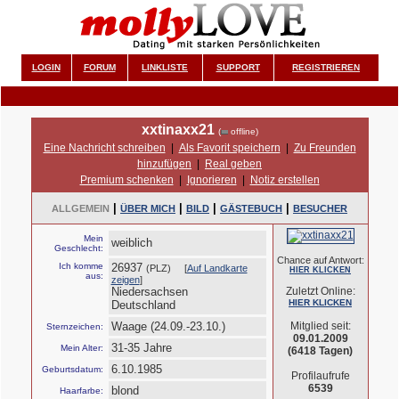
LOGIN
FORUM
LINKLISTE
SUPPORT
REGISTRIEREN
xxtinaxx21
(
offline)
Eine Nachricht schreiben
|
Als Favorit speichern
|
Zu Freunden
hinzufügen
|
Real geben
Premium schenken
|
Ignorieren
|
Notiz erstellen
|
|
|
|
ALLGEMEIN
ÜBER MICH
BILD
GÄSTEBUCH
BESUCHER
Mein
weiblich
Geschlecht:
Chance auf Antwort:
Ich komme
26937
(PLZ) [
Auf Landkarte
HIER KLICKEN
aus:
zeigen
]
Niedersachsen
Zuletzt Online:
HIER KLICKEN
Deutschland
Waage (24.09.-23.10.)
Mitglied seit:
Sternzeichen:
09.01.2009
31-35 Jahre
Mein Alter:
(6418 Tagen)
6.10.1985
Geburtsdatum:
Profilaufrufe
6539
blond
Haarfarbe: