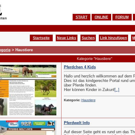
START
ONLINE
FORUM
Startseite
Neue Links
Suchen
Link hinzufügen
M
egorie
> Haustiere
Kategorie "Haustiere"
Pferdchen 4 Kids
Hallo und herzlich willkommen auf dem Po
Dies ist das kindgerechte Portal rund ums
über Pferde finden.
Hier können Kinder in Zukunf
[..]
Kategorie:
Haustiere
Pferdwelt Info
Auf dieser Seite geht es rund um das T