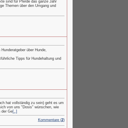
te sind für Pferde das ganze Jahr
chtige Themen über den Umgang und
n Hunderatgeber über Hunde,
führliche Tipps für Hundehaltung und
ch hat vollständig zu sein) geht es um
sich von uns "Dosis" wünschen, wie
n der Ge
[..]
Kommentare (
2
)