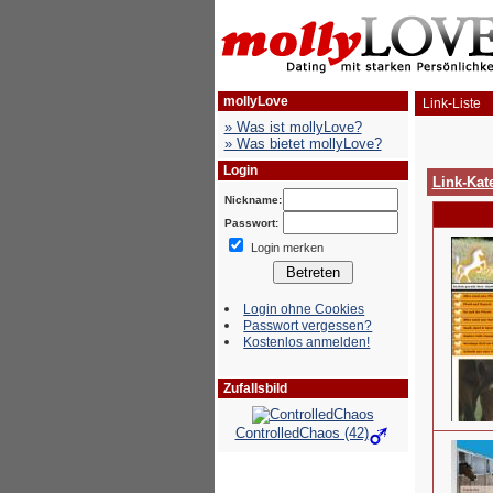
mollyLove
Link-Liste
» Was ist mollyLove?
» Was bietet mollyLove?
Login
Link-Kat
Nickname:
Passwort:
Login merken
Login ohne Cookies
Passwort vergessen?
Kostenlos anmelden!
Zufallsbild
ControlledChaos (42)