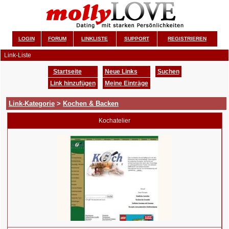
LOGIN
FORUM
LINKLISTE
SUPPORT
REGISTRIEREN
Link-Liste
Startseite
Neue Links
Suchen
Link hinzufügen
Meine Einträge
Link-Kategorie
>
Kochen & Backen
Kochatelier