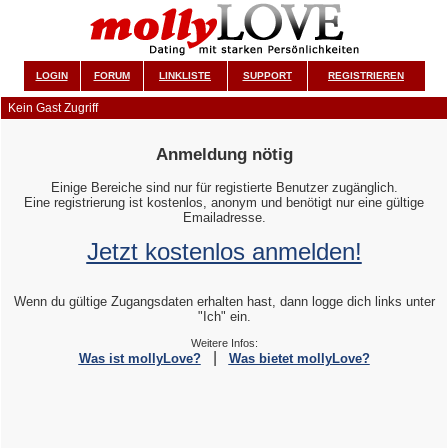
LOGIN
FORUM
LINKLISTE
SUPPORT
REGISTRIEREN
Kein Gast Zugriff
Anmeldung nötig
Einige Bereiche sind nur für registierte Benutzer zugänglich.
Eine registrierung ist kostenlos, anonym und benötigt nur eine gültige
Emailadresse.
Jetzt kostenlos anmelden!
Wenn du gültige Zugangsdaten erhalten hast, dann logge dich links unter
"Ich" ein.
Weitere Infos:
|
Was ist mollyLove?
Was bietet mollyLove?