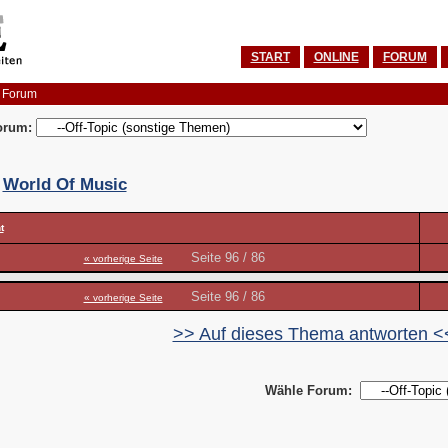
START
ONLINE
FORUM
 Forum
orum:
:
World Of Music
t
Seite 96 / 86
« vorherige Seite
Seite 96 / 86
« vorherige Seite
>> Auf dieses Thema antworten <
Wähle Forum: