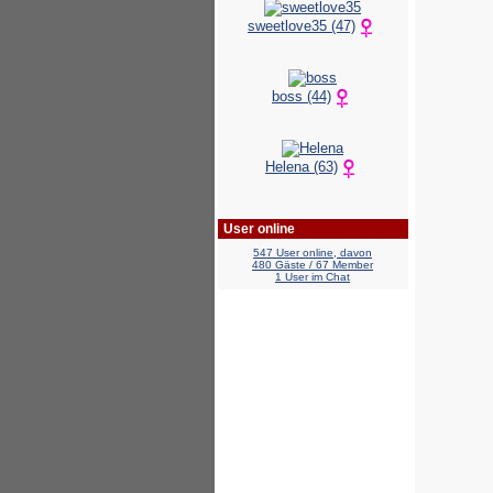
sweetlove35 (47)
boss (44)
Helena (63)
User online
547 User online, davon
480 Gäste / 67 Member
1 User im Chat