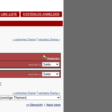
LINK-LISTE
KOSTENLOS ANMELDEN
|
« vorheriges Thema
nächstes Thema »
Antworten
wechsle zu
wechsle zu
<
|
« vorheriges Thema
nächstes Thema »
<< Übersicht
|
Nach oben