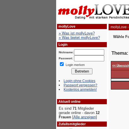
mollyLove
mollyLove -
» Was ist mollyLove?
Wähle F
» Was bietet mollyLove?
Login
Thema
Nickname:
Passwort:
Login merken
<< Übersich
Login ohne Cookies
Passwort vergessen?
Kostenlos anmelden!
Aktuell online
Es sind
71
Mitglieder
gerade online - davon
12
Frauen
[
Alle anzeigen
]
Zufallsmitglieder