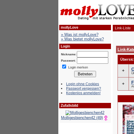
mollyLove
Link-Liste
» Was ist mollyLove?
» Was bietet mollyLove?
Login
Link-Kat
Nickname:
Übersic
Passwort:
Login merken
C
+
Ü
F
+
Login ohne Cookies
A
Passwort vergessen?
Kostenlos anmelden!
Zufallsbild
Molligesbienchen42 (49)